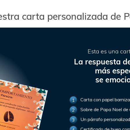
estra carta personalizada de 
Esta es una car
La respuesta de
más espec
se emoci
Carta con papel barniza
1
Sobre de Papa Noel de 
2
Un párrafo personalizad
3
Certificado de buen co
4