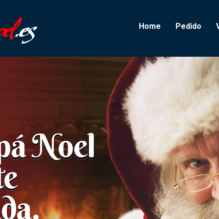
Home
Pedido
pá Noel
te
da.