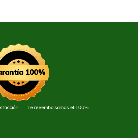
arantía 100%
tisfacción Te reeembolsamos el 100%